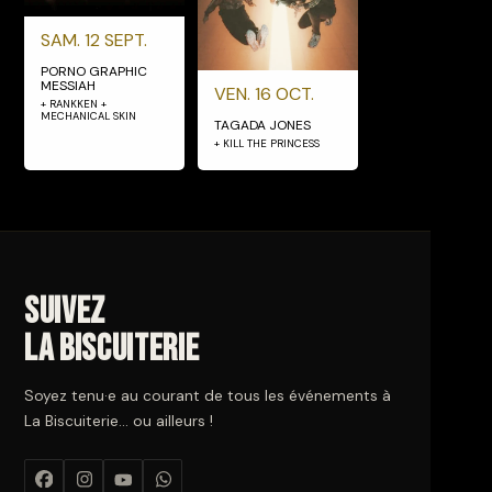
SAM. 12 SEPT.
PORNO GRAPHIC
MESSIAH
VEN. 16 OCT.
+ RANKKEN +
MECHANICAL SKIN
TAGADA JONES
+ KILL THE PRINCESS
Suivez
La Biscuiterie
Soyez tenu·e au courant de tous les événements à
La Biscuiterie… ou ailleurs !