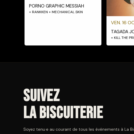
PORNO GRAPHIC MESSIAH
+ RANKKEN + MECHANICAL SKIN
VEN. 16 OC
TAGADA J
+ KILL THE P
Suivez
La Biscuiterie
Soyez tenu·e au courant de tous les événements à La Bisc