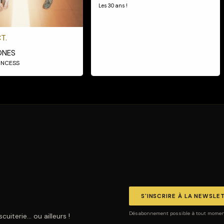
Les 30 ans !
T.
ONES
RINCESS
S'INSCRIRE À LA NEWSLE
Désabonnement possible à tout moment.
uiterie… ou ailleurs !