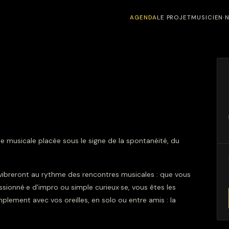
AGENDA
LE PROJET
MUSICIEN·
ée musicale placée sous le signe de la spontanéité, du
 vibreront au rythme des rencontres musicales : que vous
sionné·e d'impro ou simple curieux·se, vous êtes les
plement avec vos oreilles, en solo ou entre amis : la