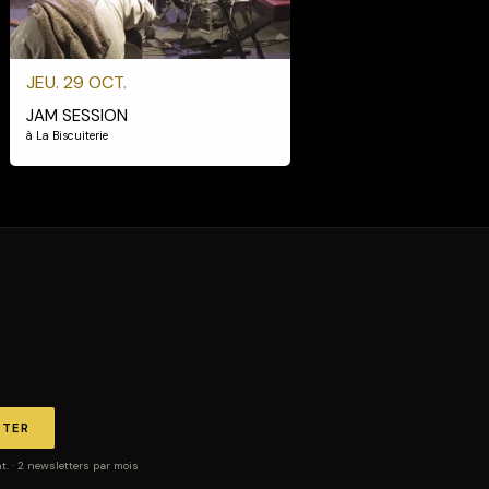
JEU. 29 OCT.
JAM SESSION
à La Biscuiterie
TTER
 · 2 newsletters par mois