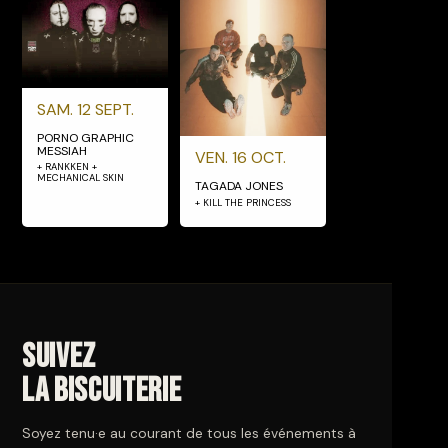
SAM. 12 SEPT.
PORNO GRAPHIC
MESSIAH
VEN. 16 OCT.
+ RANKKEN +
MECHANICAL SKIN
TAGADA JONES
+ KILL THE PRINCESS
Suivez
La Biscuiterie
Soyez tenu·e au courant de tous les événements à