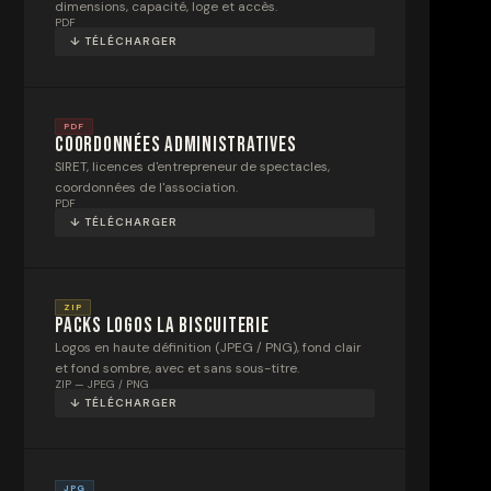
dimensions, capacité, loge et accès.
PDF
↓ TÉLÉCHARGER
PDF
Coordonnées administratives
SIRET, licences d'entrepreneur de spectacles,
coordonnées de l'association.
PDF
↓ TÉLÉCHARGER
ZIP
Packs logos La Biscuiterie
Logos en haute définition (JPEG / PNG), fond clair
et fond sombre, avec et sans sous-titre.
ZIP — JPEG / PNG
↓ TÉLÉCHARGER
JPG