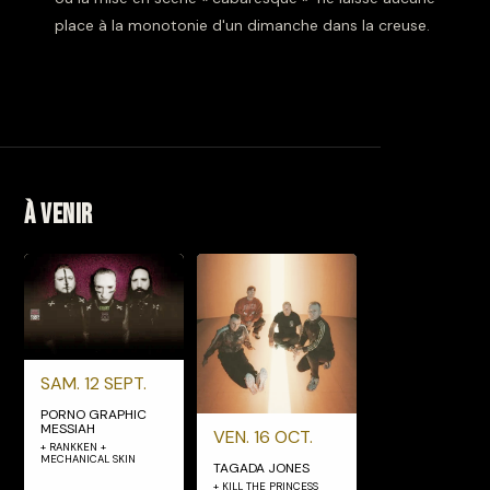
place à la monotonie d'un dimanche dans la creuse.
À venir
SAM. 12 SEPT.
PORNO GRAPHIC
MESSIAH
VEN. 16 OCT.
+ RANKKEN +
MECHANICAL SKIN
TAGADA JONES
+ KILL THE PRINCESS