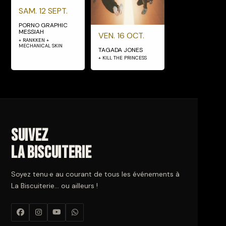
SAM. 12 SEPT.
PORNO GRAPHIC
MESSIAH
VEN. 16 OCT.
+ RANKKEN +
MECHANICAL SKIN
TAGADA JONES
+ KILL THE PRINCESS
Suivez
La Biscuiterie
Soyez tenu·e au courant de tous les événements à
La Biscuiterie… ou ailleurs !