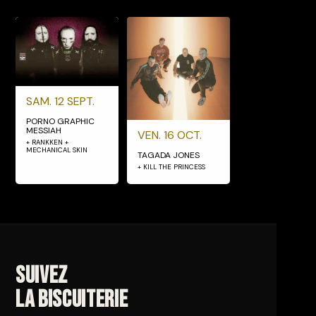
SAM. 12 SEPT.
PORNO GRAPHIC
MESSIAH
VEN. 16 OCT.
+ RANKKEN +
MECHANICAL SKIN
TAGADA JONES
+ KILL THE PRINCESS
Suivez
La Biscuiterie