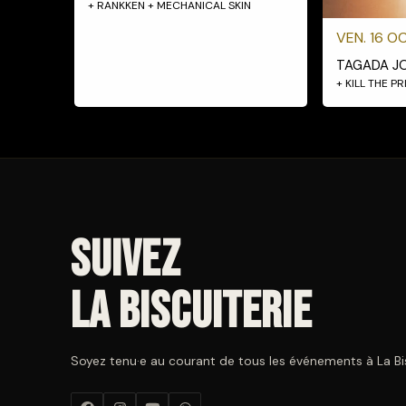
+ RANKKEN + MECHANICAL SKIN
VEN. 16 OC
TAGADA J
+ KILL THE P
Suivez
La Biscuiterie
Soyez tenu·e au courant de tous les événements à La Bisc