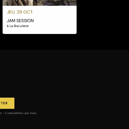
JEU. 29 OCT.
JAM SESSION
à La Biscuiterie
TTER
 · 2 newsletters par mois