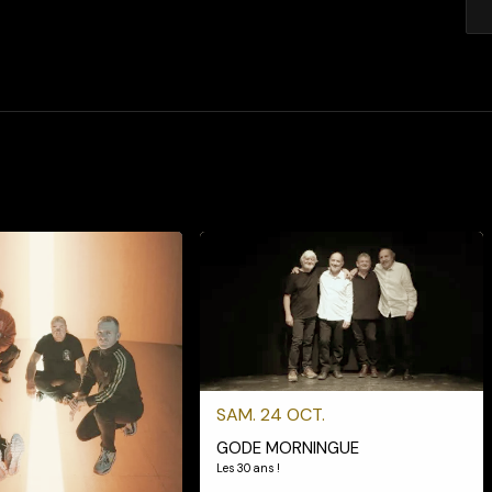
SAM. 24 OCT.
GODE MORNINGUE
Les 30 ans !