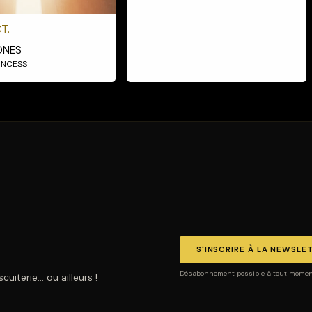
T.
ONES
RINCESS
S'INSCRIRE À LA NEWSLE
Désabonnement possible à tout moment.
uiterie… ou ailleurs !