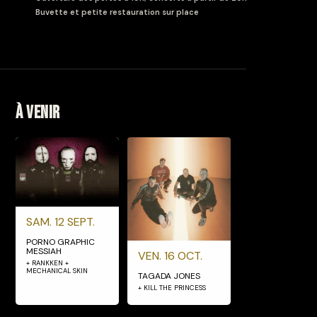
Buvette et petite restauration sur place
À venir
SAM. 12 SEPT.
PORNO GRAPHIC
MESSIAH
VEN. 16 OCT.
+ RANKKEN +
MECHANICAL SKIN
TAGADA JONES
+ KILL THE PRINCESS