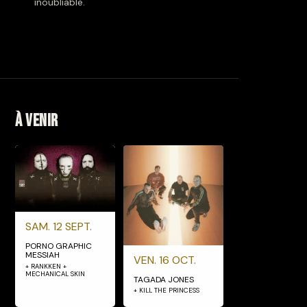
inoubliable.
À venir
SAM. 12 SEPT.
PORNO GRAPHIC
MESSIAH
VEN. 16 OCT.
+ RANKKEN +
MECHANICAL SKIN
TAGADA JONES
+ KILL THE PRINCESS