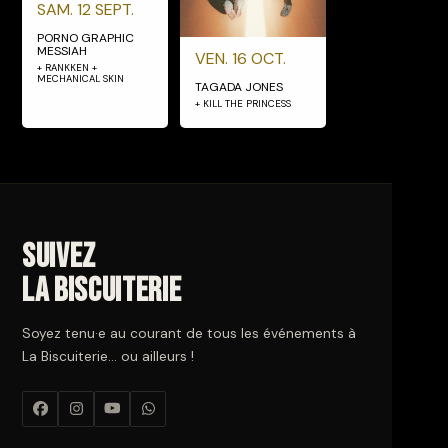
SAM. 12 SEPT.
PORNO GRAPHIC
MESSIAH
VEN. 16 OCT.
+ RANKKEN +
MECHANICAL SKIN
TAGADA JONES
+ KILL THE PRINCESS
Suivez
La Biscuiterie
Soyez tenu·e au courant de tous les événements à
La Biscuiterie… ou ailleurs !