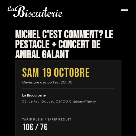
MICHEL C'EST COMMENT? LE
PESTACLE + concert de
ANIBAL GALANT
SAM 19 OCTOBRE
Ouverture des portes : 20h00
La Biscuiterie
53 rue Paul Doucet, 02400 Château-Thierry
TARIF PLEIN / TARIF RÉDUIT
10€ / 7€