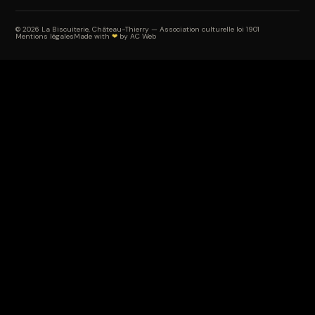
© 2026 La Biscuiterie, Château-Thierry — Association culturelle loi 1901
Mentions légales
Made with
❤
by
AC Web