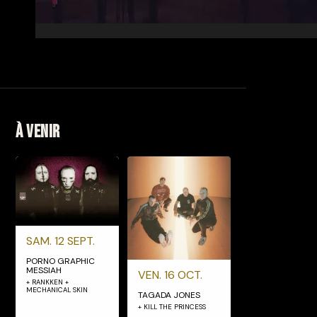
À venir
SAM. 12 SEPT.
PORNO GRAPHIC
MESSIAH
VEN. 16 OCT.
+ RANKKEN +
MECHANICAL SKIN
TAGADA JONES
+ KILL THE PRINCESS