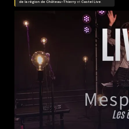
de la région de Château-Thierry
et
Castel Live
.