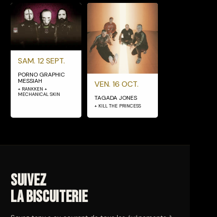
SAM. 12 SEPT.
PORNO GRAPHIC
MESSIAH
VEN. 16 OCT.
+ RANKKEN +
MECHANICAL SKIN
TAGADA JONES
+ KILL THE PRINCESS
Suivez
La Biscuiterie