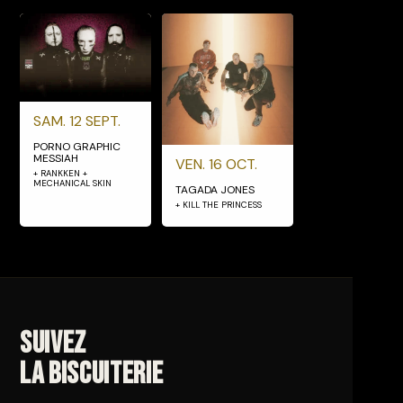
SAM. 12 SEPT.
PORNO GRAPHIC
MESSIAH
VEN. 16 OCT.
+ RANKKEN +
MECHANICAL SKIN
TAGADA JONES
+ KILL THE PRINCESS
Suivez
La Biscuiterie