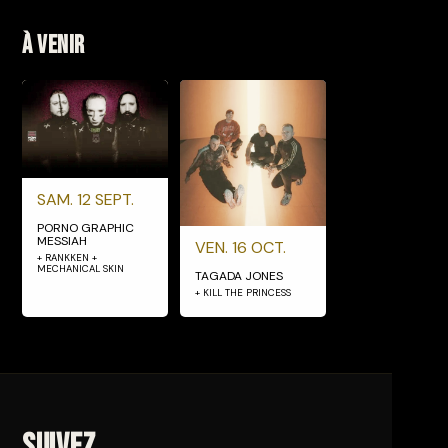
À venir
SAM. 12 SEPT.
PORNO GRAPHIC
MESSIAH
VEN. 16 OCT.
+ RANKKEN +
MECHANICAL SKIN
TAGADA JONES
+ KILL THE PRINCESS
Suivez