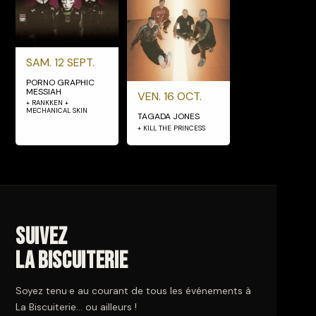
SAM. 12 SEPT.
PORNO GRAPHIC
MESSIAH
VEN. 16 OCT.
+ RANKKEN +
MECHANICAL SKIN
TAGADA JONES
+ KILL THE PRINCESS
Suivez
La Biscuiterie
Soyez tenu·e au courant de tous les événements à
La Biscuiterie… ou ailleurs !