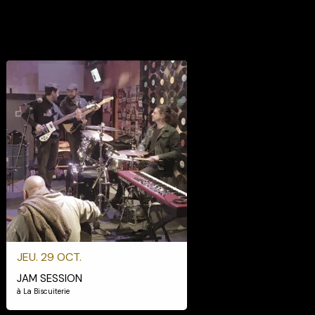
JEU. 29 OCT.
JAM SESSION
à La Biscuiterie