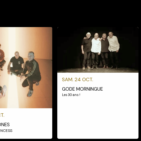
SAM. 24 OCT.
GODE MORNINGUE
Les 30 ans !
T.
ONES
RINCESS