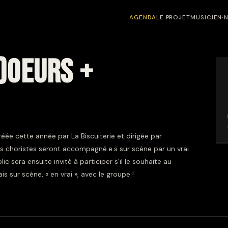
AGENDA
LE PROJET
MUSICIEN·
H)OEURS +
réée cette année par La Biscuiterie et dirigée par
es choristes seront accompagné.e.s sur scène par un vrai
ic sera ensuite invité à participer s'il le souhaite au
 sur scène, « en vrai », avec le groupe !