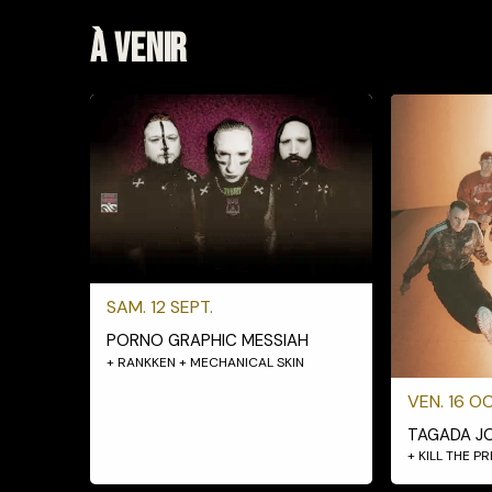
À venir
SAM. 12 SEPT.
PORNO GRAPHIC MESSIAH
+ RANKKEN + MECHANICAL SKIN
VEN. 16 OC
TAGADA J
+ KILL THE P