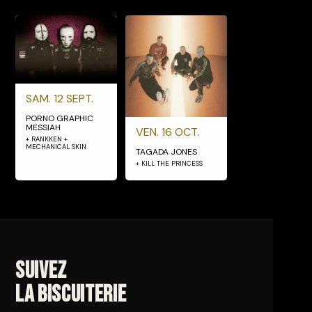
SAM. 12 SEPT.
PORNO GRAPHIC
MESSIAH
VEN. 16 OCT.
+ RANKKEN +
MECHANICAL SKIN
TAGADA JONES
+ KILL THE PRINCESS
Suivez
La Biscuiterie