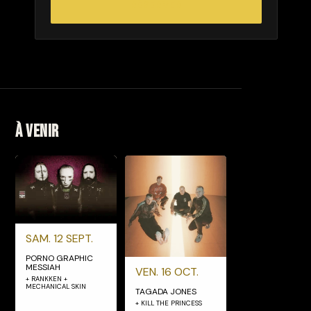
RÉSERVER
À venir
SAM. 12 SEPT.
PORNO GRAPHIC
MESSIAH
VEN. 16 OCT.
+ RANKKEN +
MECHANICAL SKIN
TAGADA JONES
+ KILL THE PRINCESS