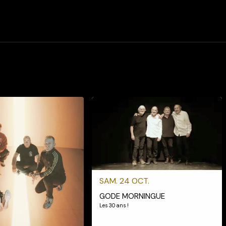
SAM. 24 OCT.
GODE MORNINGUE
Les 30 ans !