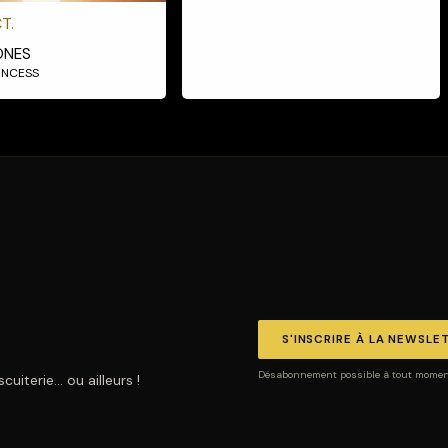
T.
ONES
RINCESS
S'INSCRIRE À LA NEWSLE
Désabonnement possible à tout moment.
uiterie… ou ailleurs !