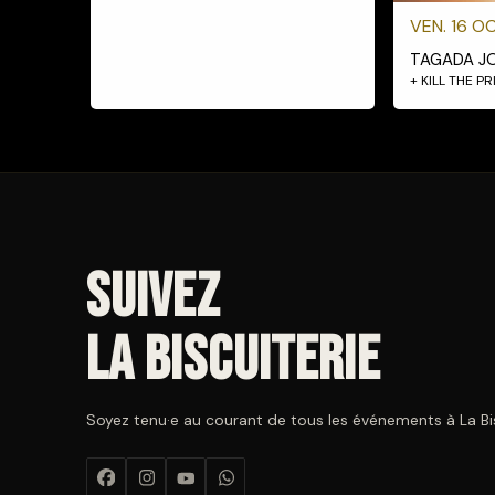
VEN. 16 OC
TAGADA J
+ KILL THE P
Suivez
La Biscuiterie
Soyez tenu·e au courant de tous les événements à La Bisc