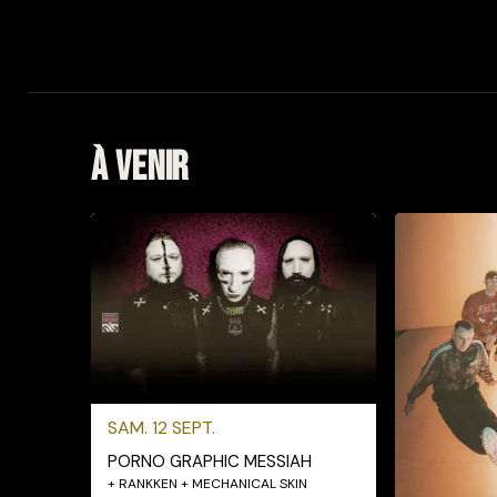
À venir
SAM. 12 SEPT.
PORNO GRAPHIC MESSIAH
+ RANKKEN + MECHANICAL SKIN