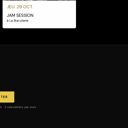
JEU. 29 OCT.
JAM SESSION
à La Biscuiterie
TTER
 · 2 newsletters par mois