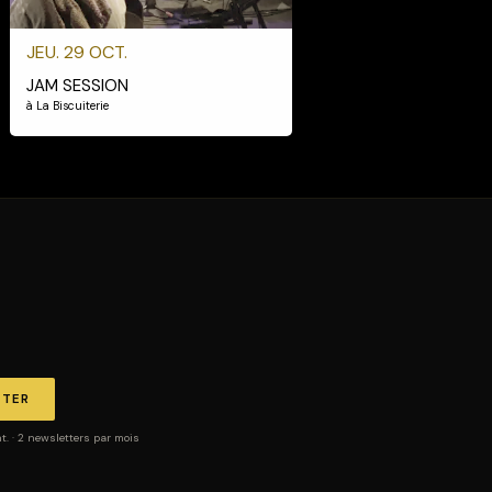
JEU. 29 OCT.
JAM SESSION
à La Biscuiterie
TTER
 · 2 newsletters par mois