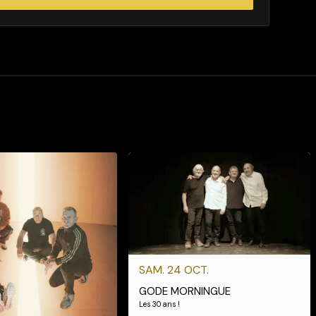
SAM. 24 OCT.
GODE MORNINGUE
Les 30 ans !