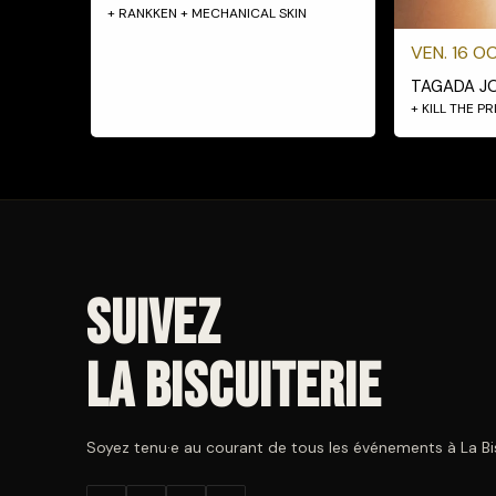
+ RANKKEN + MECHANICAL SKIN
VEN. 16 OC
TAGADA J
+ KILL THE P
Suivez
La Biscuiterie
Soyez tenu·e au courant de tous les événements à La Bisc