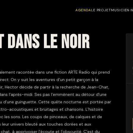
AGENDA
LE PROJET
MUSICIEN·
T DANS LE NOIR
itialement racontée dans une fiction ARTE Radio qui prend
rect. On y suit les aventures d’un petit garçon à la
ir, Hector décide de partir à la recherche de Jean-Chat,
dans l’après-midi. Ses pas l’emmènent au détour d’une
ieu d’une guinguette. Cette quête nocturne est portée par
tro-acoustiques et bruitages et chansons. L’histoire
vec les sons. Les coups de pinceaux, de calques et de
rs leur univers bleuté aux touches dorées et aux
 chat, à apprivoiser l’écoute et l’obscurité. C’est du