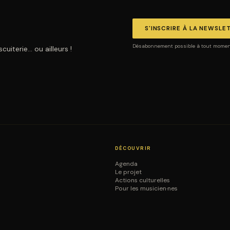
S'INSCRIRE À LA NEWSLE
Désabonnement possible à tout moment.
uiterie… ou ailleurs !
DÉCOUVRIR
Agenda
Le projet
Actions culturelles
Pour les musicien·nes