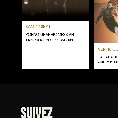
SAM. 12 SEPT.
PORNO GRAPHIC MESSIAH
+ RANKKEN + MECHANICAL SKIN
VEN. 16 OC
TAGADA J
+ KILL THE P
Suivez