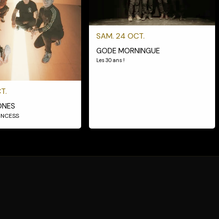
SAM. 24 OCT.
GODE MORNINGUE
Les 30 ans !
T.
ONES
RINCESS