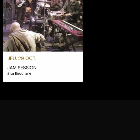
JEU. 29 OCT.
JAM SESSION
à La Biscuiterie