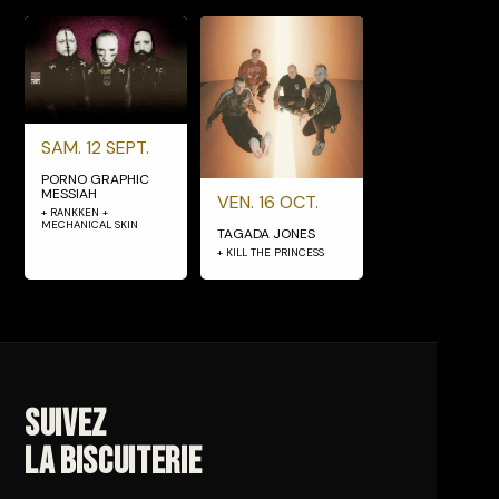
SAM. 12 SEPT.
PORNO GRAPHIC
MESSIAH
VEN. 16 OCT.
+ RANKKEN +
MECHANICAL SKIN
TAGADA JONES
+ KILL THE PRINCESS
Suivez
La Biscuiterie