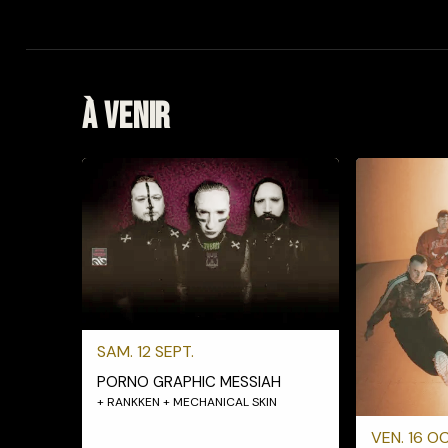
À venir
SAM. 12 SEPT.
PORNO GRAPHIC MESSIAH
+ RANKKEN + MECHANICAL SKIN
VEN. 16 OC