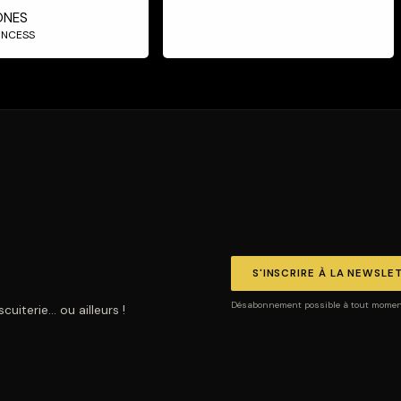
ONES
RINCESS
S'INSCRIRE À LA NEWSLE
Désabonnement possible à tout moment.
uiterie… ou ailleurs !