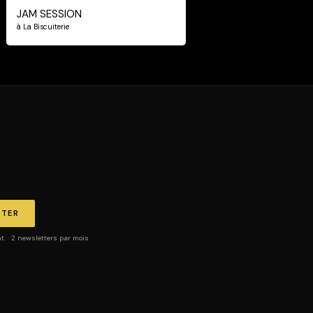
JAM SESSION
à La Biscuiterie
TTER
 · 2 newsletters par mois