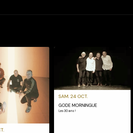
SAM. 24 OCT.
GODE MORNINGUE
Les 30 ans !
T.