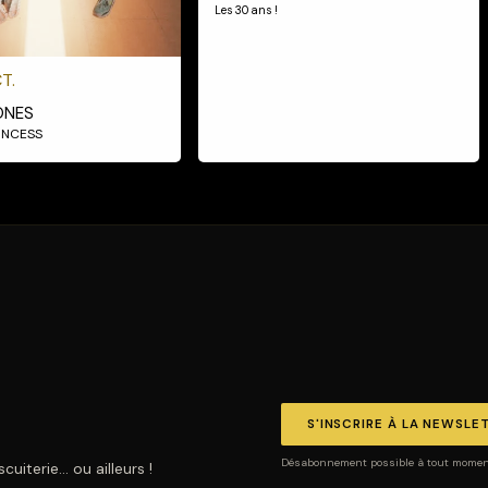
Les 30 ans !
T.
ONES
RINCESS
S'INSCRIRE À LA NEWSLE
Désabonnement possible à tout moment.
uiterie… ou ailleurs !