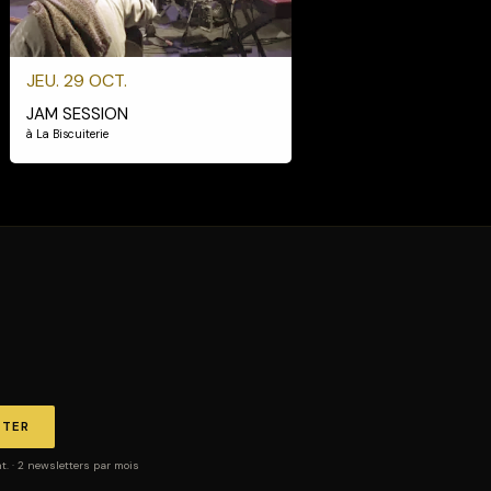
JEU. 29 OCT.
JAM SESSION
à La Biscuiterie
TTER
 · 2 newsletters par mois