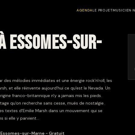
AGENDA
LE PROJET
MUSICIEN·
À ESSOMES-SUR-
r des mélodies immédiates et une énergie rock'n'roll, les
sh, et elle réinvente aujourd'hui ce qu'est le Nevada. Un
rigine franco-britannique n'y a jamais mis les pieds.
intage qu'on recherche sans cesse, mués de nostalgie.
 les textes d'Emilie Marsh dans un mouvement qui se
s si elle y parvient…
 Essomes-sur-Marne - Gratuit