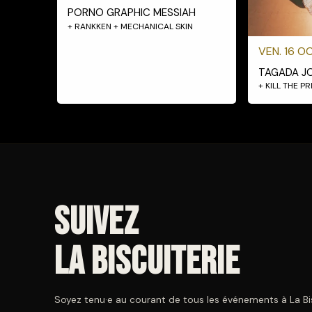
PORNO GRAPHIC MESSIAH
+ RANKKEN + MECHANICAL SKIN
VEN. 16 OC
TAGADA J
+ KILL THE P
Suivez
La Biscuiterie
Soyez tenu·e au courant de tous les événements à La Bisc