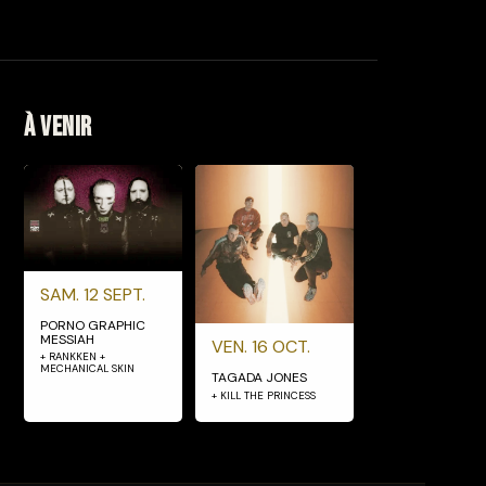
À venir
SAM. 12 SEPT.
PORNO GRAPHIC
MESSIAH
VEN. 16 OCT.
+ RANKKEN +
MECHANICAL SKIN
TAGADA JONES
+ KILL THE PRINCESS