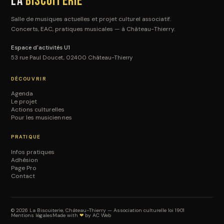
La
Biscuiterie
Salle de musiques actuelles et projet culturel associatif.
Concerts, EAC, pratiques musicales — à Château-Thierry.
Espace d'activités U1
53 rue Paul Doucet, 02400 Château-Thierry
DÉCOUVRIR
Agenda
Le projet
Actions culturelles
Pour les musicien·nes
PRATIQUE
Infos pratiques
Adhésion
Page Pro
Contact
© 2026 La Biscuiterie, Château-Thierry — Association culturelle loi 1901
Mentions légales
Made with
❤
by
AC Web