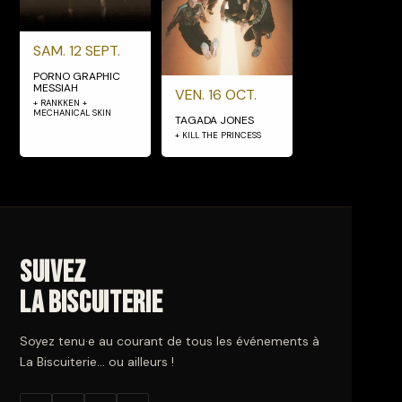
SAM. 12 SEPT.
PORNO GRAPHIC
MESSIAH
VEN. 16 OCT.
+ RANKKEN +
MECHANICAL SKIN
TAGADA JONES
+ KILL THE PRINCESS
Suivez
La Biscuiterie
Soyez tenu·e au courant de tous les événements à
La Biscuiterie… ou ailleurs !