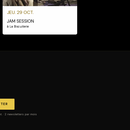
JEU. 29 OCT.
JAM SESSION
à La Biscuiterie
TTER
 · 2 newsletters par mois