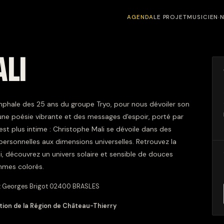
AGENDA
LE PROJET
MUSICIEN·
ALI
omphale des 25 ans du groupe Tryo, pour nous dévoiler son
e une poésie vibrante et des messages d'espoir, porté par
st plus intime : Christophe Mali se dévoile dans des
ersonnelles aux dimensions universelles. Retrouvez la
 découvrez un univers solaire et sensible de douces
hmes colorés.
t Georges Brigot 02400 BRASLES
ion de la Région de Château-Thierry