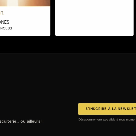
T.
ONES
RINCESS
S'INSCRIRE À LA NEWSLE
Désabonnement possible à tout moment.
uiterie… ou ailleurs !