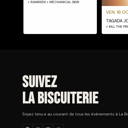
+ RANKKEN + MECHANICAL SKIN
VEN. 16 OC
TAGADA J
+ KILL THE P
Suivez
La Biscuiterie
Soyez tenu·e au courant de tous les événements à La Bisc