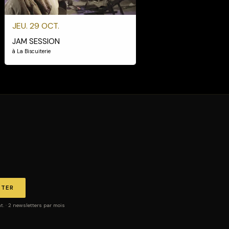
JEU. 29 OCT.
JAM SESSION
à La Biscuiterie
TTER
 · 2 newsletters par mois