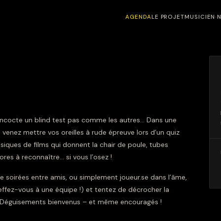
AGENDA
LE PROJET
MUSICIEN·
concocte un blind test pas comme les autres… Dans une
 venez mettre vos oreilles à rude épreuve lors d’un quiz
iques de films qui donnent la chair de poule, tubes
ores à reconnaître… si vous l’osez !
e soirées entre amis, ou simplement joueur.se dans l’âme,
ffez-vous à une équipe !) et tentez de décrocher la
e. Déguisements bienvenus – et même encouragés !