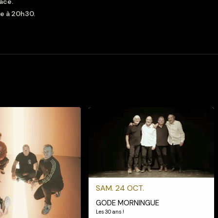
lace.
e à 20h30.
SAM. 24 OCT.
GODE MORNINGUE
Les 30 ans !