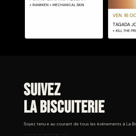
+ RANKKEN + MECHANICAL SKIN
VEN. 16 OC
TAGADA J
+ KILL THE P
Suivez
La Biscuiterie
Soyez tenu·e au courant de tous les événements à La Bisc