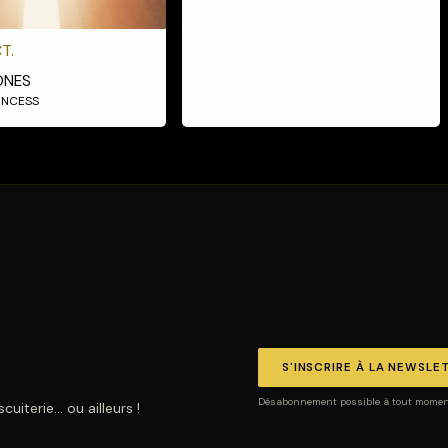
T.
ONES
RINCESS
S'INSCRIRE À LA NEWSLE
Désabonnement possible à tout moment.
uiterie… ou ailleurs !